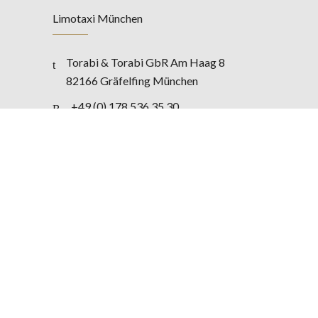
Limotaxi München
Torabi & Torabi GbR Am Haag 8
82166 Gräfelfing München
+49 (0) 178 536 35 30
info@limotaxi-munich.de
RECHTLICHES
Impressum
AGB
Datenschutz