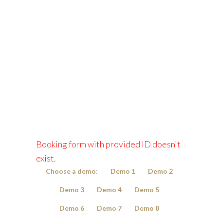
Chauffeur Booking System for WordPress -
Demo 10
LIMOTAXI MÜNCHEN
>
CHAUFFEUR BOOKING SYSTEM FOR
WORDPRESS – DEMO 10
Booking form with provided ID doesn't
exist.
Choose a demo:
Demo 1
Demo 2
Demo 3
Demo 4
Demo 5
Demo 6
Demo 7
Demo 8