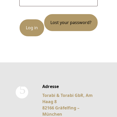
Lost your password?
Log in
Adresse
Torabi & Torabi GbR, Am
Haag 8
82166 Gräfelfing –
München