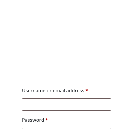
My Account
Limotaxi München
>
My Account
Username or email address
*
Password
*