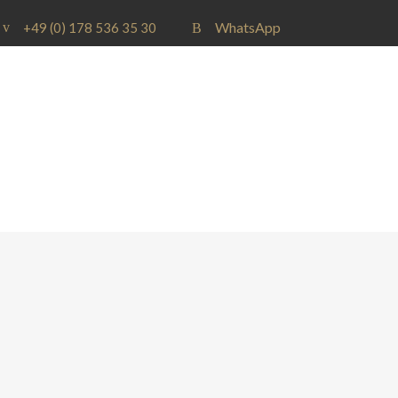
WhatsApp
+49 (0) 178 536 35 30
LEISTUNGEN
FLOTTE
PREI