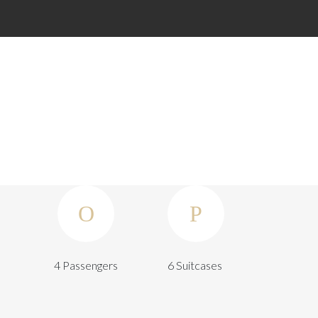
SE
ÜBER UNS
KONTAKT
JETZT BUCHEN
4 Passengers
6 Suitcases