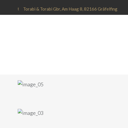
Torabi & Torabi Gbr, Am Haag 8, 82166 Gräfelfing
Mercedes-Benz S-Klasse