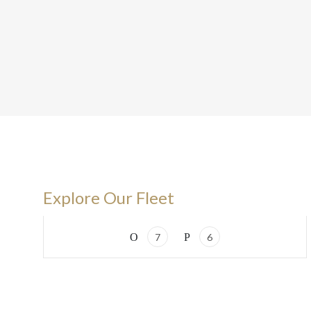
VAN
Mercedes-Benz V-Klasse
Explore Our Fleet
7
6